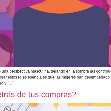
e una perspectiva masculina, dejando en la sombra las contribuc
r estos roles esenciales que las mujeres han desempeñado a l
so y […]
trás de tus compras?