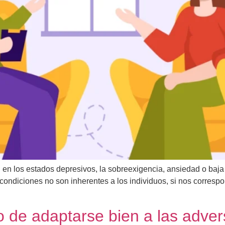
ial en los estados depresivos, la sobreexigencia, ansiedad o b
condiciones no son inherentes a los individuos, si nos correspon
so de adaptarse bien a las adve