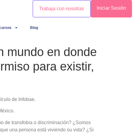
Iniciar Sesión
Trabaja con nosotras
cursos
Blog
 un mundo en donde
miso para existir,
ículo de Infobae
.
México
.
ipo de transfobia o discriminación? ¿Somos
 que una persona está viviendo su vida? ¿Si