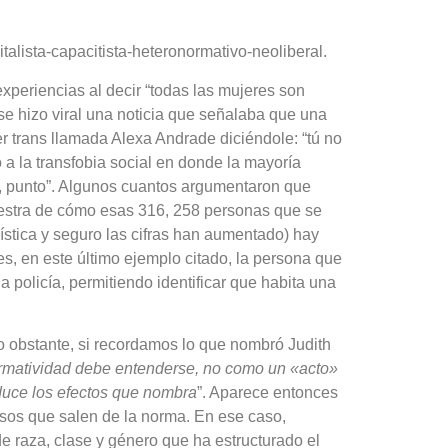
talista-capacitista-heteronormativo-neoliberal.
periencias al decir “todas las mujeres son
se hizo viral una noticia que señalaba que una
r trans llamada Alexa Andrade diciéndole: “tú no
 a la transfobia social en donde la mayoría
 punto”.
Algunos cuantos argumentaron que
muestra de cómo esas 316, 258 personas que se
stica y seguro las cifras han aumentado) hay
s, en este último ejemplo citado, la persona que
 policía, permitiendo identificar que habita una
no obstante, si recordamos lo que nombró
Judith
ormatividad debe entenderse, no como un «acto»
roduce los efectos que nombra
”.
Aparece entonces
rsos que salen de la norma.
En ese caso,
e raza, clase y género que ha estructurado el