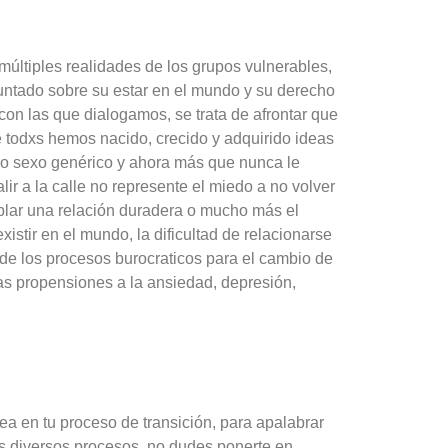
 múltiples realidades de los grupos vulnerables,
ntado sobre su estar en el mundo y su derecho
con las que dialogamos, se trata de afrontar que
ue todxs hemos nacido, crecido y adquirido ideas
mo sexo genérico y ahora más que nunca le
r a la calle no represente el miedo a no volver
ablar una relación duradera o mucho más el
istir en el mundo, la dificultad de relacionarse
 de los procesos burocraticos para el cambio de
sas propensiones a la ansiedad, depresión,
ea en tu proceso de transición, para apalabrar
 los diversos procesos, no dudes ponerte en