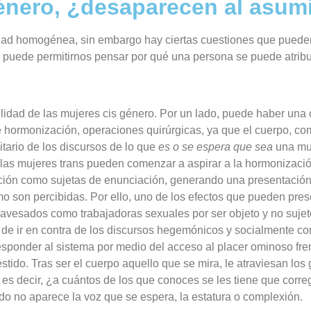
énero, ¿desaparecen al asumi
idad homogénea, sin embargo hay ciertas cuestiones que pueden 
 puede permitirnos pensar por qué una persona se puede atribuir 
ilidad de las mujeres cis género
. Por un lado, puede haber una
 hormonización, operaciones quirúrgicas, ya que
el cuerpo, com
itario de los discursos de lo que
es o se espera que sea
una muj
, las mujeres trans pueden comenzar a aspirar a la hormonizaci
ución como sujetas de enunciación, generando una presentación 
 son percibidas. Por ello, uno de los efectos que pueden presen
travesados como trabajadoras sexuales por ser objeto y no suje
de ir en contra de los discursos hegemónicos y socialmente co
responder al sistema por medio del acceso al placer
ominoso
fre
tido. Tras ser el cuerpo aquello que se mira, le atraviesan los 
 es decir,
¿a cuántos de los que conoces se les tiene que corre
ndo no aparece la voz que se espera, la estatura o complexión.