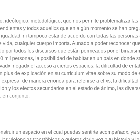
co, ideólogico, metodológico, que nos permite problematizar las
endientes y todxs aquellxs que en algún momento se han pregu
a igualdad, ni tampoco estar de acuerdo con todas las personas 
s de vida, cualquier cuerpo importa. Aunado a poder reconocer q
do por todos los discursos que están permeados por el binaris
l personas, la posibilidad de habitar en un país en donde sali
adx, negadx el acceso a ciertos espacios, la dificultad de ent
un plus de explicación en su currículum vitae sobre su modo de ex
presar de manera erronea para referirse a ellxs, la dificultad
ación y los efectos secundarios en el estado de ánimo, las diver
… en conjunto,
nstruir un espacio en el cual puedas sentirte acompañadx, ya s
 las violencias transfóbicas o quieres darle voz a tu historia y