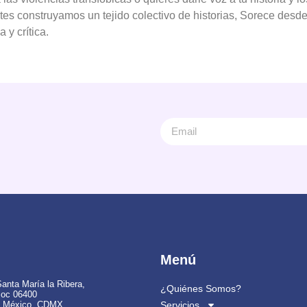
tes construyamos un tejido colectivo de historias, Sorece desd
 y crítica.
Menú
Santa María la Ribera,
¿Quiénes Somos?
oc 06400
e México, CDMX
Servicios