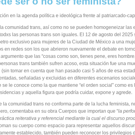
de ser o no ser feminista?
ón en la agenda política e ideológica frente al patriarcado-capi
 la comunidad trans,
así como no se pueden homogeneizar las ex
todxs las personas trans son iguales.
El 12 de agosto del 2025 
metro exclusivo para mujeres de la Ciudad de México a una muje
os en redes son los que abrieron nuevamente el debate en torno
o argumento
que las “cosas como son, tienes pene, eres hombre,
s personas trans también sufren acoso, esta situación fue una 
 (sin tomar en cuenta que han pasado casi 5 años de esa estadí
ntadas, señaladas y excluidas en diferentes escenarios sociale
 se le conoce como la que mantiene “el orden social” como es la
sidencias y aquella figura que podría cuidar, expone y agrede.
ue la comunidad trans no conforma parte de la lucha feminista, 
género, comentaba en su obra Cuerpos que importan que “
la perf
práctica reiterativa y referencial mediante la cual el discurso p
 toman su cuerpo como espacio para representar aquellos discu
amente establecido, también pueden reconocer los privilegios d